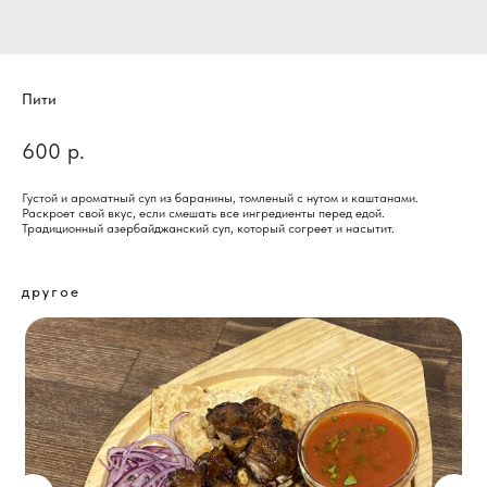
Пити
600
р.
Густой и ароматный суп из баранины, томленый с нутом и каштанами.
Раскроет свой вкус, если смешать все ингредиенты перед едой.
Традиционный азербайджанский суп, который согреет и насытит.
другое