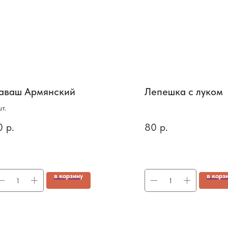
аваш Армянский
Лепешка с луком
шт.
0
р.
80
р.
в корзину
в корз