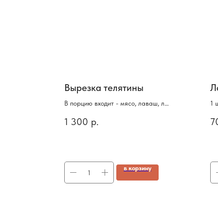
ной
Вырезка телятины
Л
евое
В порцию входит - мясо, лаваш, лук
1 
и соус - 300 гр. (указан вес блюда
на, лук,
в сыром виде)
1 300
р.
7
ну
в корзину