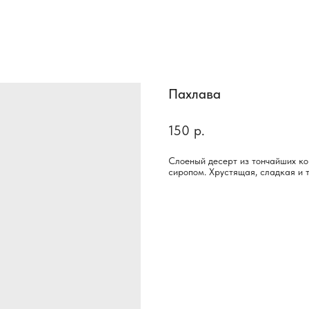
Пахлава
150
р.
Слоеный десерт из тончайших к
сиропом. Хрустящая, сладкая и 