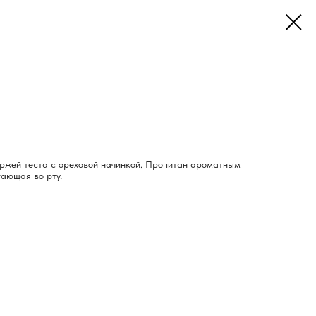
оржей теста с ореховой начинкой. Пропитан ароматным
тающая во рту.