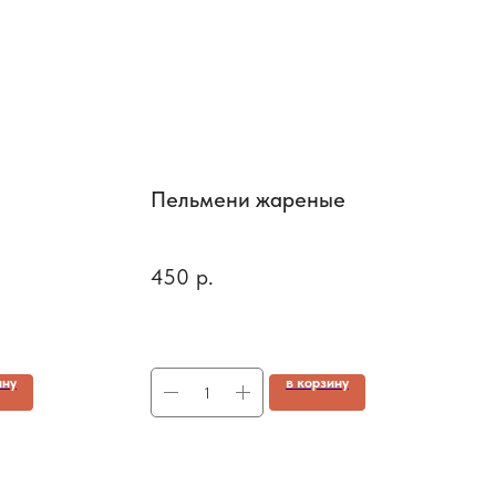
Пельмени жареные
Н
6 
450
р.
1
ину
в корзину