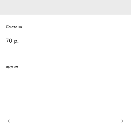
Сметана
70
р.
другое