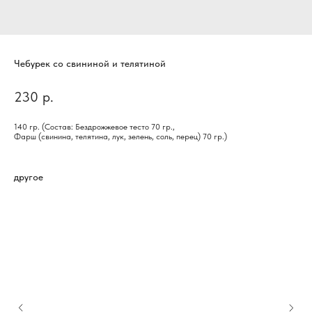
Чебурек со свининой и телятиной
230
р.
140 гр. (Состав: Бездрожжевое тесто 70 гр.,
Фарш (свинина, телятина, лук, зелень, соль, перец) 70 гр.)
другое